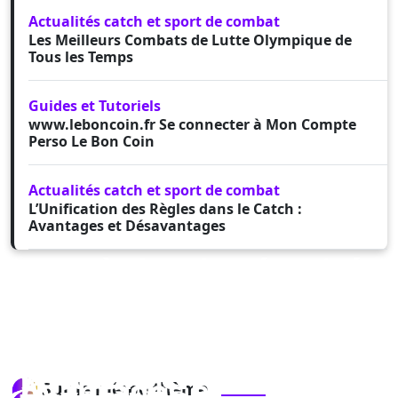
Actualités catch et sport de combat
Les Meilleurs Combats de Lutte Olympique de
Tous les Temps
Guides et Tutoriels
www.leboncoin.fr Se connecter à Mon Compte
Perso Le Bon Coin
Actualités catch et sport de combat
L’Unification des Règles dans le Catch :
Avantages et Désavantages
Les Règles de Sécurité
Concernant les
L’Unification des
Les Meilleurs Combats
Préparatifs des
Règles dans le Catch :
Les Conseils pour
de Lutte Olympique de
Lutteurs en
Avantages et
Sur le même thème