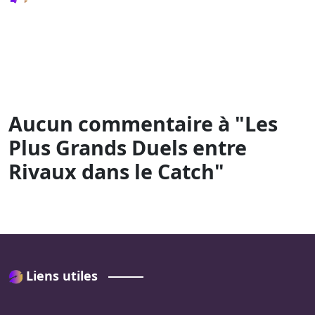
Devenir un
Tous les Temps
Compétition
Désavantages
Commentateur de
Internationale
Catch
Aucun commentaire à "Les
Plus Grands Duels entre
Rivaux dans le Catch"
Liens utiles