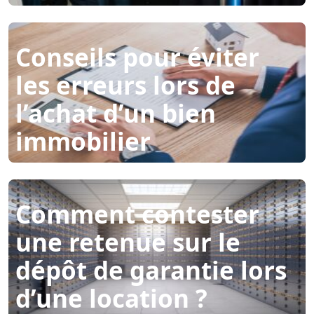
Conseils pour éviter
les erreurs lors de
l’achat d’un bien
immobilier
Comment contester
une retenue sur le
dépôt de garantie lors
d’une location ?